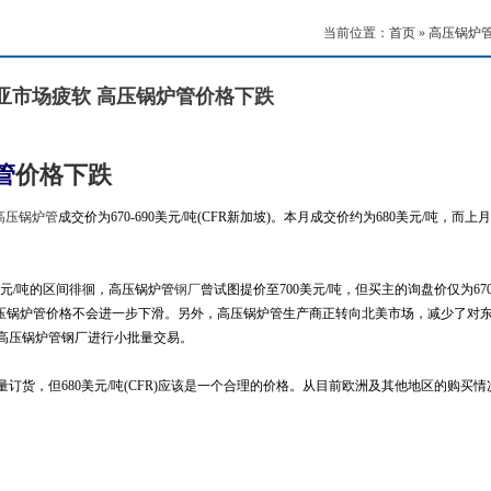
当前位置：
首页
»
高压锅炉
亚市场疲软 高压锅炉管价格下跌
管
价格下跌
高压锅炉管
成交价为670-690美元/吨(CFR新加坡)。本月成交价约为680美元/吨，而上
美元/吨的区间徘徊，高压锅炉管
钢厂
曾试图提价至700美元/吨，但买主的询盘价仅为67
压锅炉管价格不会进一步下滑。另外，高压锅炉管生产商正转向北美市场，减少了对
高压锅炉管钢厂进行小批量交易。
订货，但680美元/吨(CFR)应该是一个合理的价格。从目前欧洲及其他地区的购买情