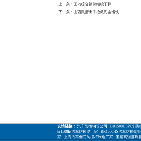
上一条：
国内综合钢价继续下探
下一条：
山西政府出手抢救海鑫钢铁
友情链接：
汽车防撞钢管公司
BR1500HS汽车
br1500hs汽车防撞梁厂家
BR1200HS汽车防撞钢管
家
上海汽车侧门防撞杆制造厂家
宝钢高强度焊