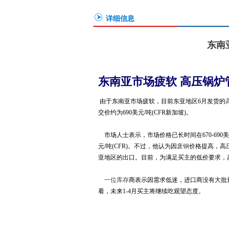
详细信息
东南
东南亚市场疲软 高压锅炉
由于东南亚市场疲软，目前东亚地区6月发货的
交价约为690美元/吨(CFR新加坡)。
市场人士表示，市场价格已长时间在670-690
元/吨(CFR)。不过，他认为因
废钢
价格提高，高
亚地区的出口。目前，为满足买主的低价要求，
一位
库存
商表示因需求低迷，进口商没有大批量
看，未来1-4月买主将继续吃观望态度。