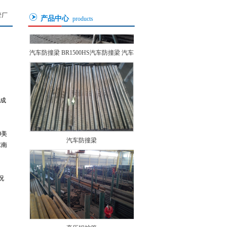
管厂
产品中心
products
汽车防撞梁 BR1500HS汽车防撞梁 汽车
防撞杆 br1500hs汽车防撞梁 1524M高张
力管 16MnAI汽车防撞梁
月成
0美
汽车防撞梁
东南
况
高压锅炉管