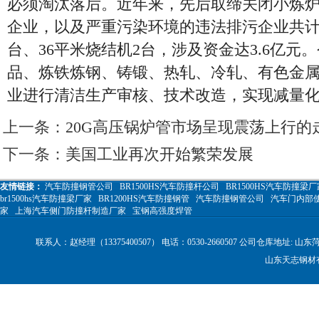
必须淘汰落后。近年来，先后取缔关闭小炼
企业，以及严重污染环境的违法排污企业共计5
台、36平米烧结机2台，涉及资金达3.6亿元
品、炼铁炼钢、铸锻、热轧、冷轧、有色金属
业进行清洁生产审核、技术改造，实现减量
上一条：
20G高压锅炉管市场呈现震荡上行的
下一条：
美国工业再次开始繁荣发展
友情链接：
汽车防撞钢管公司
BR1500HS汽车防撞杆公司
BR1500HS汽车防撞梁厂
br1500hs汽车防撞梁厂家
BR1200HS汽车防撞钢管
汽车防撞钢管公司
汽车门内部
家
上海汽车侧门防撞杆制造厂家
宝钢高强度焊管
联系人：赵经理（13375400507） 电话：0530-2660507 公司仓库地
山东天志钢材