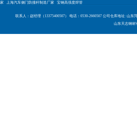
家
上海汽车侧门防撞杆制造厂家
宝钢高强度焊管
联系人：赵经理（13375400507） 电话：0530-2660507 公司仓库地
山东天志钢材